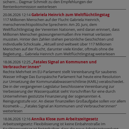
sichern… Dagmar Schmidt zu den Empfehlungen der
Rentenkommission weiterlesen
20.06.2026 12:14
Gabriela Heinrich zum Weltflüchtlingstag
117 Millionen Menschen auf der Flucht Gabriela Heinrich,
menschenrechtspolitische Sprecherin: Am 20. Juni, dem
Weltflüchtlingstag der Vereinten Nationen, wird daran erinnert, dass
Millionen Menschen gezwungenermaßen ihre Heimat verlassen
mussten. Hinter den Zahlen stehen persönliche Geschichten und
individuelle Schicksale. „Aktuell sind weltweit über 117 Millionen
Menschen auf der Flucht, darunter viele Kinder, oftmals ohne die
Begleitung… Gabriela Heinrich zum Weltflüchtlingstag weiterlesen
18.06.2026 12:25
„Fatales Signal an Kommunen und
Verbraucher:innen“
Rechte Mehrheit im EU-Parlament stellt Vereinbarung für sauberes
Wasser infrage Das Europäische Parlament hat heute eine Resolution
zur Umsetzung der Kommunalabwasserrichtlinie (KARL) verabschiedet.
Die in der vergangenen Legislatur beschlossene Vereinbarung zur
Verbesserung der Wasserqualität sieht Vorschriften für eine durch
Unternehmen gestützte Finanzierung der sogenannten 4.
Reinigungsstufe vor. An dieser finanziellen Großaufgabe sollen vor allem
Kosmetik-… „Fatales Signal an Kommunen und Verbraucher:innen“
weiterlesen
18.06.2026 12:16
Annika Klose zum Arbeitszeitgesetz
Arbeitszeitgesetz: Flexibilisierung ist keine Einbahnstraße Im
Koalitionsvertrag ist festgehalten, dass die neue Arbeitszeitregelung