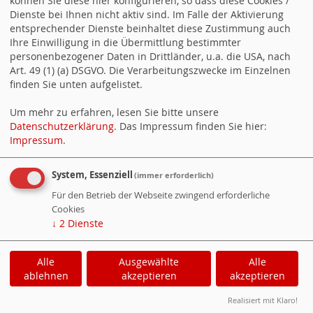
können Sie diese hier konfigurieren, so dass diese Cookies /
Am Tag der Pressefreiheit zeichnet sich eine desolate Entwicklung für
Dienste bei Ihnen nicht aktiv sind. Im Falle der Aktivierung
Journalist:innen weltweit ab. Die SPD-Bundestagsfraktion fordert
entsprechender Dienste beinhaltet diese Zustimmung auch
deshalb konsequenten Schutz und eine Digitalsteuer, die den
Ihre Einwilligung in die Übermittlung bestimmter
Medienstandort Deutschland und Europa sichert. „Am Tag der
Pressefreiheit geht es um mehr als um… Martin Rabanus zum Tag der
personenbezogener Daten in Drittländer, u.a. die USA, nach
Pressefreiheit weiterlesen
Art. 49 (1) (a) DSGVO. Die Verarbeitungszwecke im Einzelnen
finden Sie unten aufgelistet.
Ein Service von
websozis.info
Um mehr zu erfahren, lesen Sie bitte unsere
Datenschutzerklärung
. Das Impressum finden Sie hier:
Counter
Impressum
.
System, Essenziell
(immer erforderlich)
Besucher:
312920
Heute:
275
Für den Betrieb der Webseite zwingend erforderliche
Online:
3
Cookies
↓
2
Dienste
WebSozis
WebsoziCMS
Cookie-Manager
Alle
Ausgewählte
Alle
Datenschutzerklärung
Impressum
ablehnen
akzeptieren
akzeptieren
Realisiert mit Klaro!