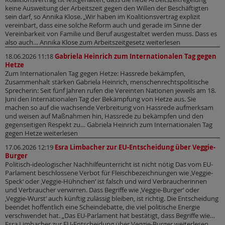
keine Ausweitung der Arbeitszeit gegen den Willen der Beschäftigten
sein darf, so Annika Klose. „Wir haben im Koalitionsvertrag explizit
vereinbart, dass eine solche Reform auch und gerade im Sinne der
Vereinbarkeit von Familie und Beruf ausgestaltet werden muss. Dass es
also auch… Annika Klose zum Arbeitszeitgesetz weiterlesen
18.06.2026 11:18
Gabriela Heinrich zum Internationalen Tag gegen
Hetze
Zum Internationalen Tag gegen Hetze: Hassrede bekämpfen,
Zusammenhalt stärken Gabriela Heinrich, menschenrechtspolitische
Sprecherin: Seit fünf Jahren rufen die Vereinten Nationen jeweils am 18.
Juni den Internationalen Tag der Bekämpfung von Hetze aus. Sie
machen so auf die wachsende Verbreitung von Hassrede aufmerksam
und weisen auf Maßnahmen hin, Hassrede zu bekämpfen und den
gegenseitigen Respekt zu… Gabriela Heinrich zum Internationalen Tag
gegen Hetze weiterlesen
17.06.2026 12:19
Esra Limbacher zur EU-Entscheidung über Veggie-
Burger
Politisch-ideologischer Nachhilfeunterricht ist nicht nötig Das vom EU-
Parlament beschlossene Verbot für Fleischbezeichnungen wie ‚Veggie-
Speck‘ oder ‚Veggie-Hühnchen‘ ist falsch und wird Verbraucherinnen
und Verbraucher verwirren. Dass Begriffe wie ‚Veggie-Burger‘ oder
‚Veggie-Wurst‘ auch künftig zulässig bleiben, ist richtig. Die Entscheidung
beendet hoffentlich eine Scheindebatte, die viel politische Energie
verschwendet hat. „Das EU-Parlament hat bestätigt, dass Begriffe wie…
Esra Limbacher zur EU-Entscheidung über Veggie-Burger weiterlesen